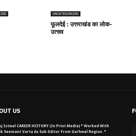
IZED
UNCATEGORIZED
फूलदेई : उत्तराखंड का लोक-
उत्सव
OUT US
F
j Istwal CAREER HISTORY (in Print Media) * Worked With
ik Seemant Varta As Sub-Editor From Garhwal Region. *