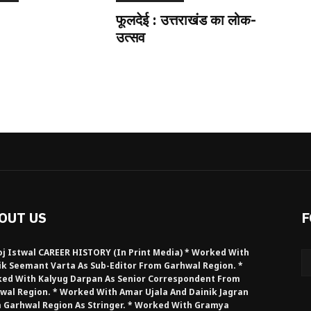
फूलदेई : उत्तराखंड का लोक-
उत्सव
OUT US
F
j Istwal CAREER HISTORY (in Print Media) * Worked With
ik Seemant Varta As Sub-Editor From Garhwal Region. *
ed With Kalyug Darpan As Senior Correspondent From
wal Region. * Worked With Amar Ujala And Dainik Jagran
 Garhwal Region As Stringer. * Worked With Gramya