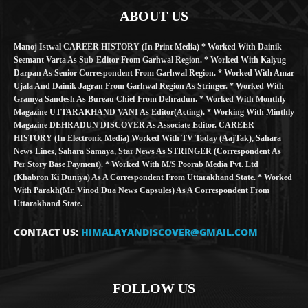
ABOUT US
Manoj Istwal CAREER HISTORY (in Print Media) * Worked With Dainik
Seemant Varta As Sub-Editor From Garhwal Region. * Worked With Kalyug
Darpan As Senior Correspondent From Garhwal Region. * Worked With Amar
Ujala And Dainik Jagran From Garhwal Region As Stringer. * Worked With
Gramya Sandesh As Bureau Chief From Dehradun. * Worked With Monthly
Magazine UTTARAKHAND VANI As Editor(Acting). * Working With Minthly
Magazine DEHRADUN DISCOVER As Associate Editor. CAREER
HISTORY (in Electronic Media) Worked With TV Today (AajTak), Sahara
News Lines, Sahara Samaya, Star News As STRINGER (Correspondent As
Per Story Base Payment). * Worked With M/S Poorab Media Pvt. Ltd
(Khabron Ki Duniya) As A Correspondent From Uttarakhand State. * Worked
With Parakh(Mr. Vinod Dua News Capsules) As A Correspondent From
Uttarakhand State.
CONTACT US:
HIMALAYANDISCOVER@GMAIL.COM
FOLLOW US