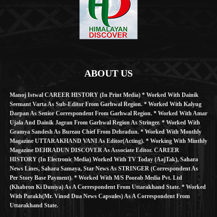
ABOUT US
Manoj Istwal CAREER HISTORY (in Print Media) * Worked With Dainik
Seemant Varta As Sub-Editor From Garhwal Region. * Worked With Kalyug
Darpan As Senior Correspondent From Garhwal Region. * Worked With Amar
Ujala And Dainik Jagran From Garhwal Region As Stringer. * Worked With
Gramya Sandesh As Bureau Chief From Dehradun. * Worked With Monthly
Magazine UTTARAKHAND VANI As Editor(Acting). * Working With Minthly
Magazine DEHRADUN DISCOVER As Associate Editor. CAREER
HISTORY (in Electronic Media) Worked With TV Today (AajTak), Sahara
News Lines, Sahara Samaya, Star News As STRINGER (Correspondent As
Per Story Base Payment). * Worked With M/S Poorab Media Pvt. Ltd
(Khabron Ki Duniya) As A Correspondent From Uttarakhand State. * Worked
With Parakh(Mr. Vinod Dua News Capsules) As A Correspondent From
Uttarakhand State.