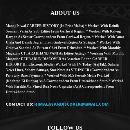
ABOUT US
Manoj Istwal CAREER HISTORY (in Print Media) * Worked With Dainik
Seemant Varta As Sub-Editor From Garhwal Region. * Worked With Kalyug
Darpan As Senior Correspondent From Garhwal Region. * Worked With Amar
Ujala And Dainik Jagran From Garhwal Region As Stringer. * Worked With
Gramya Sandesh As Bureau Chief From Dehradun. * Worked With Monthly
Magazine UTTARAKHAND VANI As Editor(Acting). * Working With Minthly
Magazine DEHRADUN DISCOVER As Associate Editor. CAREER
HISTORY (in Electronic Media) Worked With TV Today (AajTak), Sahara
News Lines, Sahara Samaya, Star News As STRINGER (Correspondent As
Per Story Base Payment). * Worked With M/S Poorab Media Pvt. Ltd
(Khabron Ki Duniya) As A Correspondent From Uttarakhand State. * Worked
With Parakh(Mr. Vinod Dua News Capsules) As A Correspondent From
Uttarakhand State.
CONTACT US:
HIMALAYANDISCOVER@GMAIL.COM
FOLLOW US