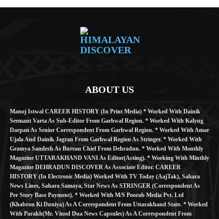
ABOUT US
Manoj Istwal CAREER HISTORY (in Print Media) * Worked With Dainik
Seemant Varta As Sub-Editor From Garhwal Region. * Worked With Kalyug
Darpan As Senior Correspondent From Garhwal Region. * Worked With Amar
Ujala And Dainik Jagran From Garhwal Region As Stringer. * Worked With
Gramya Sandesh As Bureau Chief From Dehradun. * Worked With Monthly
Magazine UTTARAKHAND VANI As Editor(Acting). * Working With Minthly
Magazine DEHRADUN DISCOVER As Associate Editor. CAREER
HISTORY (in Electronic Media) Worked With TV Today (AajTak), Sahara
News Lines, Sahara Samaya, Star News As STRINGER (Correspondent As
Per Story Base Payment). * Worked With M/S Poorab Media Pvt. Ltd
(Khabron Ki Duniya) As A Correspondent From Uttarakhand State. * Worked
With Parakh(Mr. Vinod Dua News Capsules) As A Correspondent From