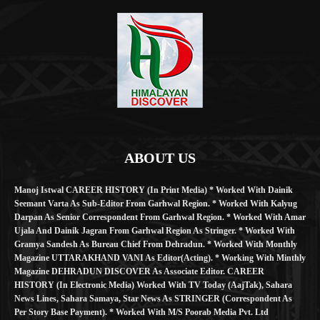
ABOUT US
Manoj Istwal CAREER HISTORY (in Print Media) * Worked With Dainik
Seemant Varta As Sub-Editor From Garhwal Region. * Worked With Kalyug
Darpan As Senior Correspondent From Garhwal Region. * Worked With Amar
Ujala And Dainik Jagran From Garhwal Region As Stringer. * Worked With
Gramya Sandesh As Bureau Chief From Dehradun. * Worked With Monthly
Magazine UTTARAKHAND VANI As Editor(Acting). * Working With Minthly
Magazine DEHRADUN DISCOVER As Associate Editor. CAREER
HISTORY (in Electronic Media) Worked With TV Today (AajTak), Sahara
News Lines, Sahara Samaya, Star News As STRINGER (Correspondent As
Per Story Base Payment). * Worked With M/S Poorab Media Pvt. Ltd