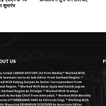
ा शुभारंभ
OUT US
F
j Istwal CAREER HISTORY (in Print Media) * Worked With
ik Seemant Varta As Sub-Editor From Garhwal Region. *
ed With Kalyug Darpan As Senior Correspondent From
wal Region. * Worked With Amar Ujala And Dainik Jagran
 Garhwal Region As Stringer. * Worked With Gramya
esh As Bureau Chief From Dehradun. * Worked With Monthly
zine UTTARAKHAND VANI As Editor(Acting). * Working With
hly Magazine DEHRADUN DISCOVER As Associate Editor.