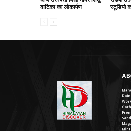
वाटिका का लोकार्पण
स्टूडियो क
AB
Mano
Dain
Work
Garh
From
Sand
Maga
Mint