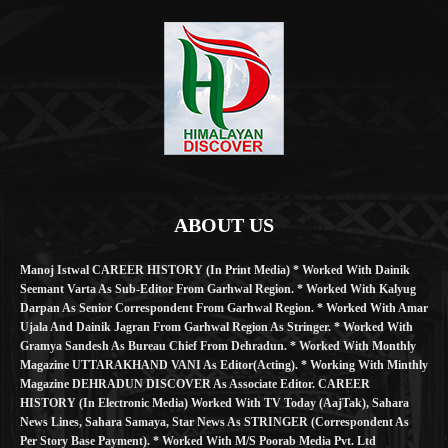
ABOUT US
Manoj Istwal CAREER HISTORY (in Print Media) * Worked With Dainik
Seemant Varta As Sub-Editor From Garhwal Region. * Worked With Kalyug
Darpan As Senior Correspondent From Garhwal Region. * Worked With Amar
Ujala And Dainik Jagran From Garhwal Region As Stringer. * Worked With
Gramya Sandesh As Bureau Chief From Dehradun. * Worked With Monthly
Magazine UTTARAKHAND VANI As Editor(Acting). * Working With Minthly
Magazine DEHRADUN DISCOVER As Associate Editor. CAREER
HISTORY (in Electronic Media) Worked With TV Today (AajTak), Sahara
News Lines, Sahara Samaya, Star News As STRINGER (Correspondent As
Per Story Base Payment). * Worked With M/S Poorab Media Pvt. Ltd