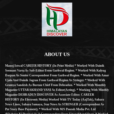
ABOUT US
Manoj Istwal CAREER HISTORY (in Print Media) * Worked With Dainik
Seemant Varta As Sub-Editor From Garhwal Region. * Worked With Kalyug
Darpan As Senior Correspondent From Garhwal Region. * Worked With Amar
Ujala And Dainik Jagran From Garhwal Region As Stringer. * Worked With
Gramya Sandesh As Bureau Chief From Dehradun. * Worked With Monthly
Magazine UTTARAKHAND VANI As Editor(Acting). * Working With Minthly
Magazine DEHRADUN DISCOVER As Associate Editor. CAREER
HISTORY (in Electronic Media) Worked With TV Today (AajTak), Sahara
News Lines, Sahara Samaya, Star News As STRINGER (Correspondent As
Per Story Base Payment). * Worked With M/S Poorab Media Pvt. Ltd
(Khabron Ki Duniya) As A Correspondent From Uttarakhand State. * Worked