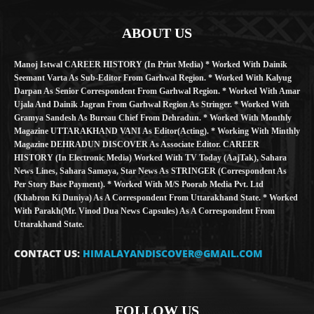
ABOUT US
Manoj Istwal CAREER HISTORY (in Print Media) * Worked With Dainik
Seemant Varta As Sub-Editor From Garhwal Region. * Worked With Kalyug
Darpan As Senior Correspondent From Garhwal Region. * Worked With Amar
Ujala And Dainik Jagran From Garhwal Region As Stringer. * Worked With
Gramya Sandesh As Bureau Chief From Dehradun. * Worked With Monthly
Magazine UTTARAKHAND VANI As Editor(Acting). * Working With Minthly
Magazine DEHRADUN DISCOVER As Associate Editor. CAREER
HISTORY (in Electronic Media) Worked With TV Today (AajTak), Sahara
News Lines, Sahara Samaya, Star News As STRINGER (Correspondent As
Per Story Base Payment). * Worked With M/S Poorab Media Pvt. Ltd
(Khabron Ki Duniya) As A Correspondent From Uttarakhand State. * Worked
With Parakh(Mr. Vinod Dua News Capsules) As A Correspondent From
Uttarakhand State.
CONTACT US:
HIMALAYANDISCOVER@GMAIL.COM
FOLLOW US