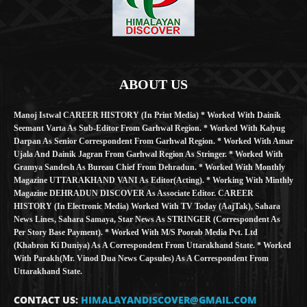
ABOUT US
Manoj Istwal CAREER HISTORY (in Print Media) * Worked With Dainik
Seemant Varta As Sub-Editor From Garhwal Region. * Worked With Kalyug
Darpan As Senior Correspondent From Garhwal Region. * Worked With Amar
Ujala And Dainik Jagran From Garhwal Region As Stringer. * Worked With
Gramya Sandesh As Bureau Chief From Dehradun. * Worked With Monthly
Magazine UTTARAKHAND VANI As Editor(Acting). * Working With Minthly
Magazine DEHRADUN DISCOVER As Associate Editor. CAREER
HISTORY (in Electronic Media) Worked With TV Today (AajTak), Sahara
News Lines, Sahara Samaya, Star News As STRINGER (Correspondent As
Per Story Base Payment). * Worked With M/S Poorab Media Pvt. Ltd
(Khabron Ki Duniya) As A Correspondent From Uttarakhand State. * Worked
With Parakh(Mr. Vinod Dua News Capsules) As A Correspondent From
Uttarakhand State.
CONTACT US:
HIMALAYANDISCOVER@GMAIL.COM