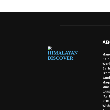
AB
Mano
Dain
Work
Garh
From
Sand
Maga
Mint
CARE
(Aaj
STRI
With