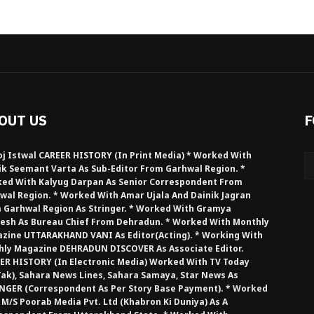
OUT US
F
j Istwal CAREER HISTORY (in Print Media) * Worked With
ik Seemant Varta As Sub-Editor From Garhwal Region. *
ed With Kalyug Darpan As Senior Correspondent From
wal Region. * Worked With Amar Ujala And Dainik Jagran
 Garhwal Region As Stringer. * Worked With Gramya
esh As Bureau Chief From Dehradun. * Worked With Monthly
zine UTTARAKHAND VANI As Editor(Acting). * Working With
hly Magazine DEHRADUN DISCOVER As Associate Editor.
ER HISTORY (in Electronic Media) Worked With TV Today
Tak), Sahara News Lines, Sahara Samaya, Star News As
NGER (Correspondent As Per Story Base Payment). * Worked
 M/S Poorab Media Pvt. Ltd (Khabron Ki Duniya) As A