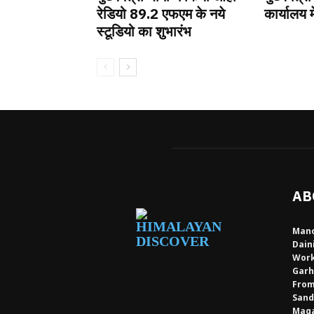
रेडियो 89.2 एफएम के नये
कार्यालय म
स्टूडियो का शुभारंभ
AB
Mano
Dain
Work
Garh
From
Sand
Maga