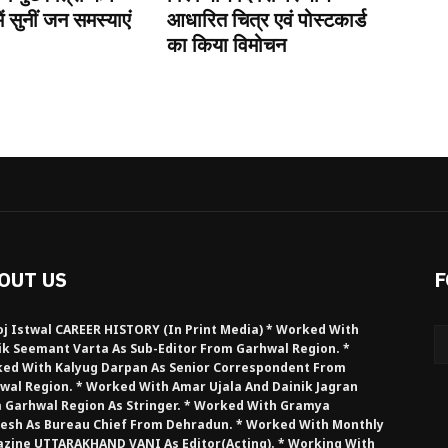
ें सुनीं जन समस्याएं
आधारित चित्र एवं पोस्टकार्ड
का किया विमोचन
OUT US
F
j Istwal CAREER HISTORY (in Print Media) * Worked With
ik Seemant Varta As Sub-Editor From Garhwal Region. *
ed With Kalyug Darpan As Senior Correspondent From
wal Region. * Worked With Amar Ujala And Dainik Jagran
 Garhwal Region As Stringer. * Worked With Gramya
esh As Bureau Chief From Dehradun. * Worked With Monthly
zine UTTARAKHAND VANI As Editor(Acting). * Working With