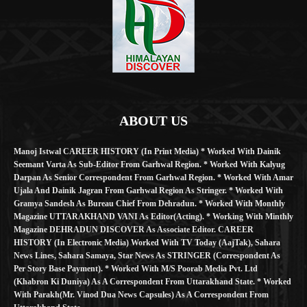
ABOUT US
Manoj Istwal CAREER HISTORY (in Print Media) * Worked With Dainik
Seemant Varta As Sub-Editor From Garhwal Region. * Worked With Kalyug
Darpan As Senior Correspondent From Garhwal Region. * Worked With Amar
Ujala And Dainik Jagran From Garhwal Region As Stringer. * Worked With
Gramya Sandesh As Bureau Chief From Dehradun. * Worked With Monthly
Magazine UTTARAKHAND VANI As Editor(Acting). * Working With Minthly
Magazine DEHRADUN DISCOVER As Associate Editor. CAREER
HISTORY (in Electronic Media) Worked With TV Today (AajTak), Sahara
News Lines, Sahara Samaya, Star News As STRINGER (Correspondent As
Per Story Base Payment). * Worked With M/S Poorab Media Pvt. Ltd
(Khabron Ki Duniya) As A Correspondent From Uttarakhand State. * Worked
With Parakh(Mr. Vinod Dua News Capsules) As A Correspondent From