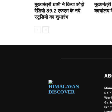
मुख्यमंत्री धामी ने किया ओहो
मुख्यमंत्री
रेडियो 89.2 एफएम के नये
कार्यालय म
स्टूडियो का शुभारंभ
AB
Mano
Dain
Work
Garh
From
Sand