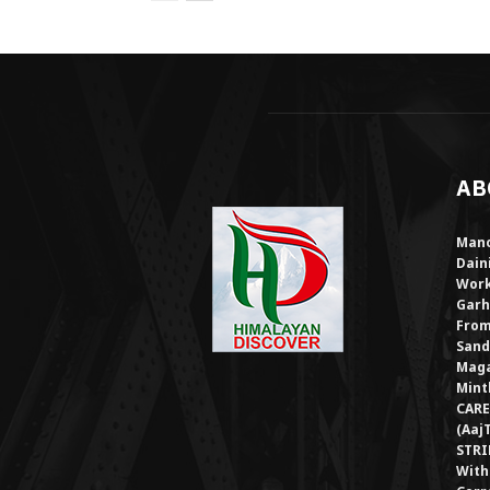
AB
Mano
Dain
Work
Garh
From
Sand
Maga
Mint
CARE
(Aaj
STRI
With