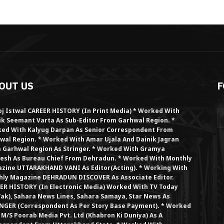
OUT US
F
j Istwal CAREER HISTORY (in Print Media) * Worked With
ik Seemant Varta As Sub-Editor From Garhwal Region. *
ed With Kalyug Darpan As Senior Correspondent From
wal Region. * Worked With Amar Ujala And Dainik Jagran
 Garhwal Region As Stringer. * Worked With Gramya
esh As Bureau Chief From Dehradun. * Worked With Monthly
zine UTTARAKHAND VANI As Editor(Acting). * Working With
hly Magazine DEHRADUN DISCOVER As Associate Editor.
ER HISTORY (in Electronic Media) Worked With TV Today
Tak), Sahara News Lines, Sahara Samaya, Star News As
NGER (Correspondent As Per Story Base Payment). * Worked
 M/S Poorab Media Pvt. Ltd (Khabron Ki Duniya) As A