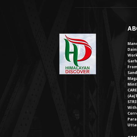
AB
Mano
Dain
Work
Garh
From
Sand
Maga
Mint
CARE
(Aaj
STRI
With
Corr
Para
Utta