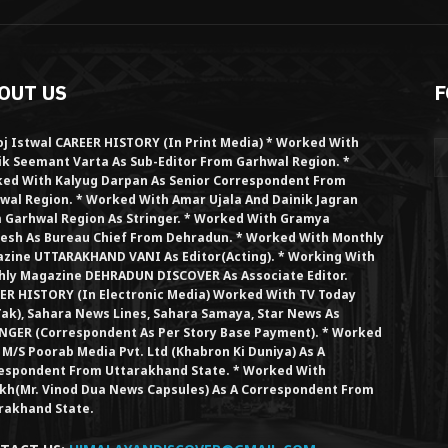
OUT US
F
j Istwal CAREER HISTORY (in Print Media) * Worked With
ik Seemant Varta As Sub-Editor From Garhwal Region. *
ed With Kalyug Darpan As Senior Correspondent From
wal Region. * Worked With Amar Ujala And Dainik Jagran
 Garhwal Region As Stringer. * Worked With Gramya
esh As Bureau Chief From Dehradun. * Worked With Monthly
zine UTTARAKHAND VANI As Editor(Acting). * Working With
hly Magazine DEHRADUN DISCOVER As Associate Editor.
ER HISTORY (in Electronic Media) Worked With TV Today
Tak), Sahara News Lines, Sahara Samaya, Star News As
NGER (Correspondent As Per Story Base Payment). * Worked
 M/S Poorab Media Pvt. Ltd (Khabron Ki Duniya) As A
espondent From Uttarakhand State. * Worked With
kh(Mr. Vinod Dua News Capsules) As A Correspondent From
rakhand State.