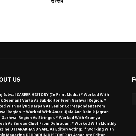
उत्सव
OUT US
F
j Istwal CAREER HISTORY (in Print Media) * Worked With
ik Seemant Varta As Sub-Editor From Garhwal Region. *
ed With Kalyug Darpan As Senior Correspondent From
wal Region. * Worked With Amar Ujala And Dainik Jagran
 Garhwal Region As Stringer. * Worked With Gramya
esh As Bureau Chief From Dehradun. * Worked With Monthly
zine UTTARAKHAND VANI As Editor(Acting). * Working With
hly Magazine DEHRADUN DISCOVER As Associate Editor.