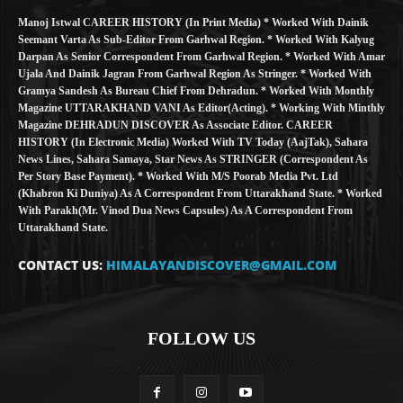
Manoj Istwal CAREER HISTORY (in Print Media) * Worked With Dainik
Seemant Varta As Sub-Editor From Garhwal Region. * Worked With Kalyug
Darpan As Senior Correspondent From Garhwal Region. * Worked With Amar
Ujala And Dainik Jagran From Garhwal Region As Stringer. * Worked With
Gramya Sandesh As Bureau Chief From Dehradun. * Worked With Monthly
Magazine UTTARAKHAND VANI As Editor(Acting). * Working With Minthly
Magazine DEHRADUN DISCOVER As Associate Editor. CAREER
HISTORY (in Electronic Media) Worked With TV Today (AajTak), Sahara
News Lines, Sahara Samaya, Star News As STRINGER (Correspondent As
Per Story Base Payment). * Worked With M/S Poorab Media Pvt. Ltd
(Khabron Ki Duniya) As A Correspondent From Uttarakhand State. * Worked
With Parakh(Mr. Vinod Dua News Capsules) As A Correspondent From
Uttarakhand State.
CONTACT US:
HIMALAYANDISCOVER@GMAIL.COM
FOLLOW US