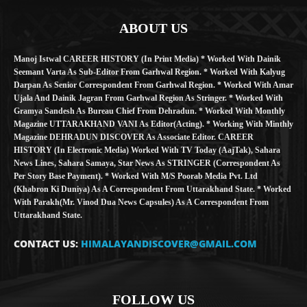
ABOUT US
Manoj Istwal CAREER HISTORY (in Print Media) * Worked With Dainik
Seemant Varta As Sub-Editor From Garhwal Region. * Worked With Kalyug
Darpan As Senior Correspondent From Garhwal Region. * Worked With Amar
Ujala And Dainik Jagran From Garhwal Region As Stringer. * Worked With
Gramya Sandesh As Bureau Chief From Dehradun. * Worked With Monthly
Magazine UTTARAKHAND VANI As Editor(Acting). * Working With Minthly
Magazine DEHRADUN DISCOVER As Associate Editor. CAREER
HISTORY (in Electronic Media) Worked With TV Today (AajTak), Sahara
News Lines, Sahara Samaya, Star News As STRINGER (Correspondent As
Per Story Base Payment). * Worked With M/S Poorab Media Pvt. Ltd
(Khabron Ki Duniya) As A Correspondent From Uttarakhand State. * Worked
With Parakh(Mr. Vinod Dua News Capsules) As A Correspondent From
Uttarakhand State.
CONTACT US:
HIMALAYANDISCOVER@GMAIL.COM
FOLLOW US