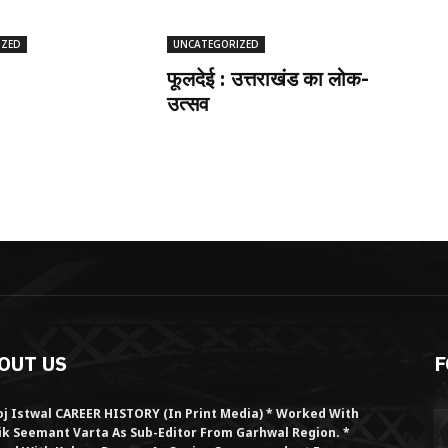
IZED
UNCATEGORIZED
फूलदेई : उत्तराखंड का लोक-
उत्सव
OUT US
F
j Istwal CAREER HISTORY (in Print Media) * Worked With
ik Seemant Varta As Sub-Editor From Garhwal Region. *