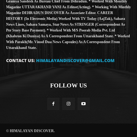
Gramya Sandesh As Bureau Chief From Dehradun. * Worked With Monthly
Magazine UTTARAKHAND VANI As Editor(Acting). * Working With Minthly
Magazine DEHRADUN DISCOVER As Associate Editor. CAREER
HISTORY (in Electronic Media) Worked With TV Today (AajTak), Sahara
News Lines, Sahara Samaya, Star News As STRINGER (Correspondent As
Per Story Base Payment). * Worked With M/S Poorab Media Pvt. Ltd
(Khabron Ki Duniya) As A Correspondent From Uttarakhand State. * Worked
With Parakh(Mr. Vinod Dua News Capsules) As A Correspondent From
Uttarakhand State.
CONTACT US:
HIMALAYANDISCOVER@GMAIL.COM
FOLLOW US
© HIMALAYAN DISCOVER.