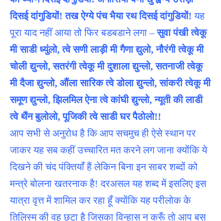
दिसई दांगुडियों! तख ऐग्ये पंच भैया रथ दिसई दांगुडियों!
यह
पूरा याद नहीं आया तो फिर बडबडाने लगा –
सुवा पंखी त्वेकू
मी साडी ध्युंलो, त्वे सणी लाड़ी मी गैणा द्युलो, नौरंगी त्वेकू मी
चोली द्युन्लो, सतरंगी त्वेकू मी दुशाला द्युन्लो, सतनाजी त्वेकू
मी दैजा द्युन्लो, औंला सारिक त्वे डोला द्युन्लो, सांकरी त्वेकू मी
समूण द्युन्लो, झिलमिल ऐना त्वे कांघी द्युन्लो, न्यूती की लाडी
त्वे थैंन बुलोलो, पूजिकी त्वे साडी घर पैठोलो!!
आप सभी से अनुरोध है कि आप सचमुच ही ऐसे स्थान पर
जाकर यह सब कहीं उच्चारित मत करने लग जाना क्योंकि ये
दिखने की चंद पंक्तियाँ हैं लेकिन बिना इन साबर शब्दों को
मन्त्रे बोलना खतरनाक है! दरअसल यह शब्द में इसलिए इस
यात्रा वृत्त में शामिल कर रहा हूँ क्योंकि यह परीलोक के
तिलिस्म की वह छटा है जिसका विन्हास न करूँ तो आप बस