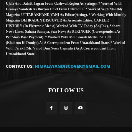
Ujala And Dainik Jagran From Garhwal Region As Stringer. * Worked With
Gramya Sandesh As Bureau Chief From Dehradun. * Worked With Monthly
Magazine UTTARAKHAND VANI As Editor(Acting). * Working With Minthly
Magazine DEHRADUN DISCOVER As Associate Editor. CAREER
HISTORY (in Electronic Media) Worked With TV Today (AajTak), Sahara
News Lines, Sahara Samaya, Star News As STRINGER (Correspondent As
Per Story Base Payment). * Worked With M/S Poorab Media Pvt. Ltd
(Khabron Ki Duniya) As A Correspondent From Uttarakhand State. * Worked
With Parakh(Mr. Vinod Dua News Capsules) As A Correspondent From
Uttarakhand State.
CONTACT US:
HIMALAYANDISCOVER@GMAIL.COM
FOLLOW US