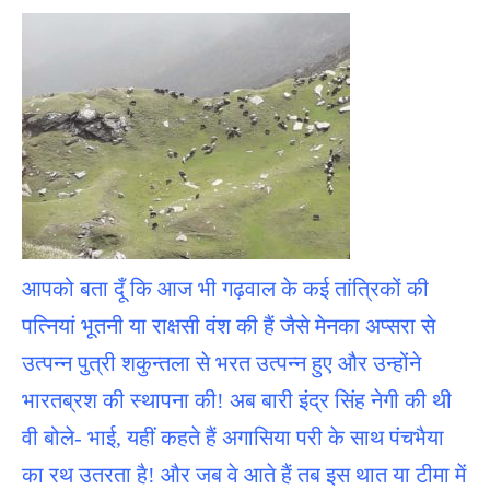
आपको बता दूँ कि आज भी गढ़वाल के कई तांत्रिकों की
पत्नियां भूतनी या राक्षसी वंश की हैं जैसे मेनका अप्सरा से
उत्पन्न पुत्री शकुन्तला से भरत उत्पन्न हुए और उन्होंने
भारतब्रश की स्थापना की! अब बारी इंद्र सिंह नेगी की थी
वी बोले- भाई, यहीं कहते हैं अगासिया परी के साथ पंचभैया
का रथ उतरता है! और जब वे आते हैं तब इस थात या टीमा में