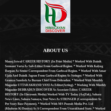
ABOUT US
Manoj Istwal CAREER HISTORY (in Print Media) * Worked With Dainik
Seemant Varta As Sub-Editor From Garhwal Region. * Worked With Kalyug
Darpan As Senior Correspondent From Garhwal Region. * Worked With Amar
Ujala And Dainik Jagran From Garhwal Region As Stringer. * Worked With
Gramya Sandesh As Bureau Chief From Dehradun. * Worked With Monthly
Magazine UTTARAKHAND VANI As Editor(Acting). * Working With Minthly
Magazine DEHRADUN DISCOVER As Associate Editor. CAREER
HISTORY (in Electronic Media) Worked With TV Today (AajTak), Sahara
News Lines, Sahara Samaya, Star News As STRINGER (Correspondent As
Per Story Base Payment). * Worked With M/S Poorab Media Pvt. Ltd
(Khabron Ki Duniya) As A Correspondent From Uttarakhand State. * Worked