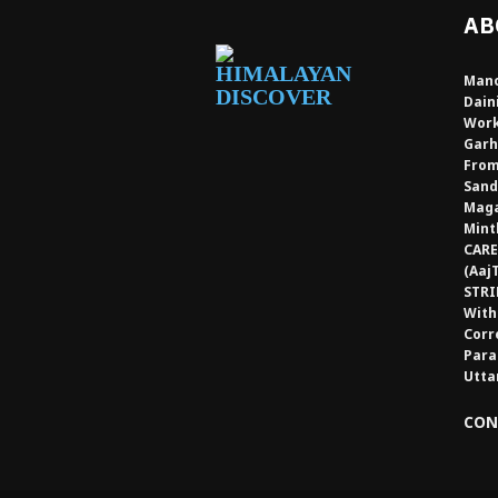
AB
Mano
Dain
Work
Garh
From
Sand
Maga
Mint
CARE
(Aaj
STRI
With
Corr
Para
Utta
CON