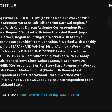
OUT US
F
j Istwal CAREER HISTORY (in Print Media) * Worked With
ik Seemant Varta As Sub-Editor From Garhwal Region. *
ed With Kalyug Darpan As Senior Correspondent From
wal Region. * Worked With Amar Ujala And Dainik Jagran
 Garhwal Region As Stringer. * Worked With Gramya
esh As Bureau Chief From Dehradun. * Worked With Monthly
zine UTTARAKHAND VANI As Editor(Acting). * Working With
hly Magazine DEHRADUN DISCOVER As Associate Editor.
ER HISTORY (in Electronic Media) Worked With TV Today
Tak), Sahara News Lines, Sahara Samaya, Star News As
NGER (Correspondent As Per Story Base Payment). * Worked
 M/S Poorab Media Pvt. Ltd (Khabron Ki Duniya) As A
espondent From Uttarakhand State. * Worked With
kh(Mr. Vinod Dua News Capsules) As A Correspondent From
rakhand State.
TACT US:
HIMALAYANDISCOVER@GMAIL.COM