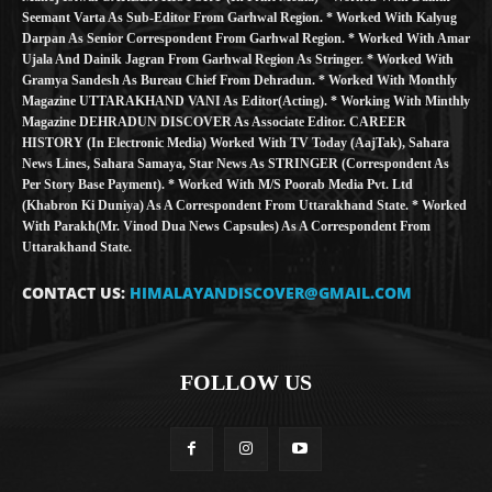
Seemant Varta As Sub-Editor From Garhwal Region. * Worked With Kalyug
Darpan As Senior Correspondent From Garhwal Region. * Worked With Amar
Ujala And Dainik Jagran From Garhwal Region As Stringer. * Worked With
Gramya Sandesh As Bureau Chief From Dehradun. * Worked With Monthly
Magazine UTTARAKHAND VANI As Editor(Acting). * Working With Minthly
Magazine DEHRADUN DISCOVER As Associate Editor. CAREER
HISTORY (in Electronic Media) Worked With TV Today (AajTak), Sahara
News Lines, Sahara Samaya, Star News As STRINGER (Correspondent As
Per Story Base Payment). * Worked With M/S Poorab Media Pvt. Ltd
(Khabron Ki Duniya) As A Correspondent From Uttarakhand State. * Worked
With Parakh(Mr. Vinod Dua News Capsules) As A Correspondent From
Uttarakhand State.
CONTACT US:
HIMALAYANDISCOVER@GMAIL.COM
FOLLOW US