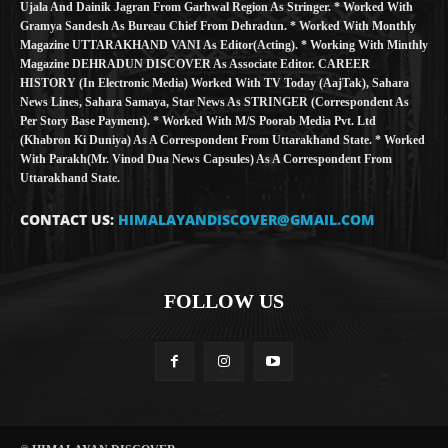
Ujala And Dainik Jagran From Garhwal Region As Stringer. * Worked With
Gramya Sandesh As Bureau Chief From Dehradun. * Worked With Monthly
Magazine UTTARAKHAND VANI As Editor(Acting). * Working With Minthly
Magazine DEHRADUN DISCOVER As Associate Editor. CAREER
HISTORY (in Electronic Media) Worked With TV Today (AajTak), Sahara
News Lines, Sahara Samaya, Star News As STRINGER (Correspondent As
Per Story Base Payment). * Worked With M/S Poorab Media Pvt. Ltd
(Khabron Ki Duniya) As A Correspondent From Uttarakhand State. * Worked
With Parakh(Mr. Vinod Dua News Capsules) As A Correspondent From
Uttarakhand State.
CONTACT US:
HIMALAYANDISCOVER@GMAIL.COM
FOLLOW US