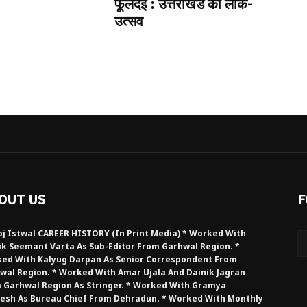
फूलदेई : उत्तराखंड का लोक-
उत्सव
OUT US
F
j Istwal CAREER HISTORY (in Print Media) * Worked With
ik Seemant Varta As Sub-Editor From Garhwal Region. *
ed With Kalyug Darpan As Senior Correspondent From
wal Region. * Worked With Amar Ujala And Dainik Jagran
 Garhwal Region As Stringer. * Worked With Gramya
esh As Bureau Chief From Dehradun. * Worked With Monthly