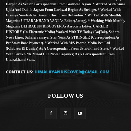
Darpan As Senior Correspondent From Garhwal Region. * Worked With Amar
Ujala And Dainik Jagran From Garhwal Region As Stringer. * Worked With
Gramya Sandesh As Bureau Chief From Dehradun. * Worked With Monthly
Magazine UTTARAKHAND VANI As Editor(Acting). * Working With Minthly
Magazine DEHRADUN DISCOVER As Associate Editor. CAREER
HISTORY (in Electronic Media) Worked With TV Today (AajTak), Sahara
News Lines, Sahara Samaya, Star News As STRINGER (Correspondent As
Per Story Base Payment). * Worked With M/S Poorab Media Pvt. Ltd
(Khabron Ki Duniya) As A Correspondent From Uttarakhand State. * Worked
With Parakh(Mr. Vinod Dua News Capsules) As A Correspondent From
Uttarakhand State.
CONTACT US:
HIMALAYANDISCOVER@GMAIL.COM
FOLLOW US