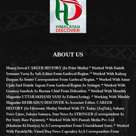
ABOUT US
Manoj Istwal CAREER HISTORY (in Print Media) * Worked With Dainik
Seemant Varta As Sub-Editor From Garhwal Region. * Worked With Kalyug
Darpan As Senior Correspondent From Garhwal Region. * Worked With Amar
Ujala And Dainik Jagran From Garhwal Region As Stringer. * Worked With
Gramya Sandesh As Bureau Chief From Dehradun. * Worked With Monthly
Magazine UTTARAKHAND VANI As Editor(Acting). * Working With Minthly
Magazine DEHRADUN DISCOVER As Associate Editor. CAREER
HISTORY (in Electronic Media) Worked With TV Today (AajTak), Sahara
News Lines, Sahara Samaya, Star News As STRINGER (Correspondent As
Per Story Base Payment). * Worked With M/S Poorab Media Pvt. Ltd
(Khabron Ki Duniya) As A Correspondent From Uttarakhand State. * Worked
With Parakh(Mr. Vinod Dua News Capsules) As A Correspondent From