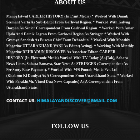
ABOUT US
Manoj Istwal CAREER HISTORY (in Print Media) * Worked With Dainik
Seemant Varta As Sub-Editor From Garhwal Region. * Worked With Kalyug
Darpan As Senior Correspondent From Garhwal Region. * Worked With Amar
Ujala And Dainik Jagran From Garhwal Region As Stringer. * Worked With
Gramya Sandesh As Bureau Chief From Dehradun. * Worked With Monthly
Magazine UTTARAKHAND VANI As Editor(Acting). * Working With Minthly
Magazine DEHRADUN DISCOVER As Associate Editor. CAREER
HISTORY (in Electronic Media) Worked With TV Today (AajTak), Sahara
News Lines, Sahara Samaya, Star News As STRINGER (Correspondent As
Per Story Base Payment). * Worked With M/S Poorab Media Pvt. Ltd
(Khabron Ki Duniya) As A Correspondent From Uttarakhand State. * Worked
With Parakh(Mr. Vinod Dua News Capsules) As A Correspondent From
Uttarakhand State.
CONTACT US:
HIMALAYANDISCOVER@GMAIL.COM
FOLLOW US