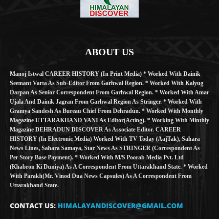
ABOUT US
Manoj Istwal CAREER HISTORY (in Print Media) * Worked With Dainik
Seemant Varta As Sub-Editor From Garhwal Region. * Worked With Kalyug
Darpan As Senior Correspondent From Garhwal Region. * Worked With Amar
Ujala And Dainik Jagran From Garhwal Region As Stringer. * Worked With
Gramya Sandesh As Bureau Chief From Dehradun. * Worked With Monthly
Magazine UTTARAKHAND VANI As Editor(Acting). * Working With Minthly
Magazine DEHRADUN DISCOVER As Associate Editor. CAREER
HISTORY (in Electronic Media) Worked With TV Today (AajTak), Sahara
News Lines, Sahara Samaya, Star News As STRINGER (Correspondent As
Per Story Base Payment). * Worked With M/S Poorab Media Pvt. Ltd
(Khabron Ki Duniya) As A Correspondent From Uttarakhand State. * Worked
With Parakh(Mr. Vinod Dua News Capsules) As A Correspondent From
Uttarakhand State.
CONTACT US:
HIMALAYANDISCOVER@GMAIL.COM