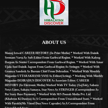
ABOUT US
Manoj Istwal CAREER HISTORY (in Print Media) * Worked With Dainik
Seemant Varta As Sub-Editor From Garhwal Region. * Worked With Kalyug
Darpan As Senior Correspondent From Garhwal Region. * Worked With Amar
Ujala And Dainik Jagran From Garhwal Region As Stringer. * Worked With
Gramya Sandesh As Bureau Chief From Dehradun. * Worked With Monthly
Magazine UTTARAKHAND VANI As Editor(Acting). * Working With Minthly
Magazine DEHRADUN DISCOVER As Associate Editor. CAREER
HISTORY (in Electronic Media) Worked With TV Today (AajTak), Sahara
News Lines, Sahara Samaya, Star News As STRINGER (Correspondent As
Per Story Base Payment). * Worked With M/S Poorab Media Pvt. Ltd
(Khabron Ki Duniya) As A Correspondent From Uttarakhand State. * Worked
With Parakh(Mr. Vinod Dua News Capsules) As A Correspondent From