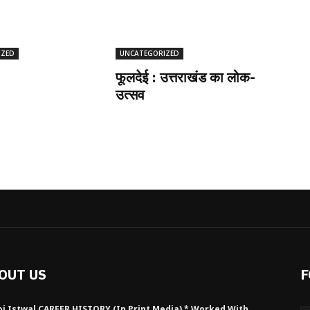
IZED
UNCATEGORIZED
फूलदेई : उत्तराखंड का लोक-
उत्सव
OUT US
F
j Istwal CAREER HISTORY (in Print Media) * Worked With