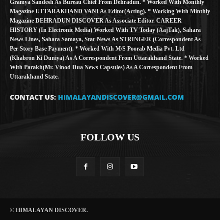
Gramya Sandesh As Bureau Chief From Dehradun. * Worked With Monthly
Magazine UTTARAKHAND VANI As Editor(Acting). * Working With Minthly
Magazine DEHRADUN DISCOVER As Associate Editor. CAREER
HISTORY (in Electronic Media) Worked With TV Today (AajTak), Sahara
News Lines, Sahara Samaya, Star News As STRINGER (Correspondent As
Per Story Base Payment). * Worked With M/S Poorab Media Pvt. Ltd
(Khabron Ki Duniya) As A Correspondent From Uttarakhand State. * Worked
With Parakh(Mr. Vinod Dua News Capsules) As A Correspondent From
Uttarakhand State.
CONTACT US:
HIMALAYANDISCOVER@GMAIL.COM
FOLLOW US
© HIMALAYAN DISCOVER.