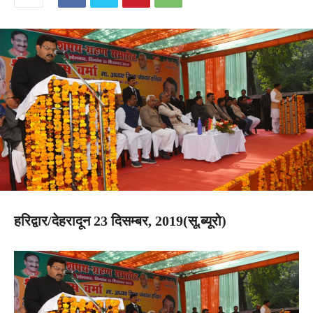
हरिद्वार/देहरादून 23 दिसम्बर, 2019(सू.ब्यूरो)