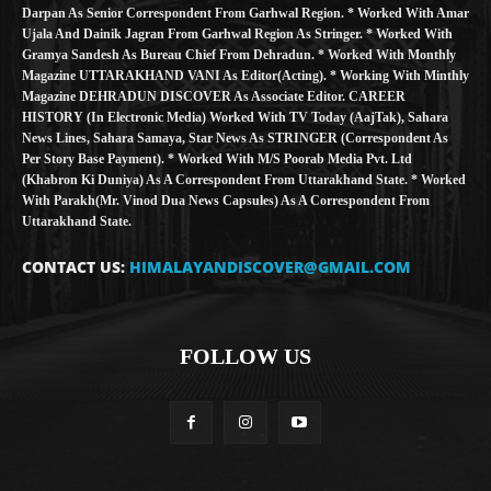
Darpan As Senior Correspondent From Garhwal Region. * Worked With Amar
Ujala And Dainik Jagran From Garhwal Region As Stringer. * Worked With
Gramya Sandesh As Bureau Chief From Dehradun. * Worked With Monthly
Magazine UTTARAKHAND VANI As Editor(Acting). * Working With Minthly
Magazine DEHRADUN DISCOVER As Associate Editor. CAREER
HISTORY (in Electronic Media) Worked With TV Today (AajTak), Sahara
News Lines, Sahara Samaya, Star News As STRINGER (Correspondent As
Per Story Base Payment). * Worked With M/S Poorab Media Pvt. Ltd
(Khabron Ki Duniya) As A Correspondent From Uttarakhand State. * Worked
With Parakh(Mr. Vinod Dua News Capsules) As A Correspondent From
Uttarakhand State.
CONTACT US:
HIMALAYANDISCOVER@GMAIL.COM
FOLLOW US