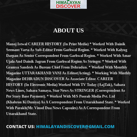
ABOUT US
Manoj Istwal CAREER HISTORY (in Print Media) * Worked With Dainik
Seemant Varta As Sub-Editor From Garhwal Region. * Worked With Kalyug
Darpan As Senior Correspondent From Garhwal Region. * Worked With Amar
Ujala And Dainik Jagran From Garhwal Region As Stringer. * Worked With
Gramya Sandesh As Bureau Chief From Dehradun. * Worked With Monthly
Magazine UTTARAKHAND VANI As Editor(Acting). * Working With Minthly
Magazine DEHRADUN DISCOVER As Associate Editor. CAREER
HISTORY (in Electronic Media) Worked With TV Today (AajTak), Sahara
News Lines, Sahara Samaya, Star News As STRINGER (Correspondent As
Per Story Base Payment). * Worked With M/S Poorab Media Pvt. Ltd
(Khabron Ki Duniya) As A Correspondent From Uttarakhand State. * Worked
With Parakh(Mr. Vinod Dua News Capsules) As A Correspondent From
Uttarakhand State.
CONTACT US:
HIMALAYANDISCOVER@GMAIL.COM