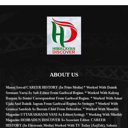
ABOUT US
Manoj Istwal CAREER HISTORY (in Print Media) * Worked With Dainik
Seemant Varta As Sub-Editor From Garhwal Region. * Worked With Kalyug
Darpan As Senior Correspondent From Garhwal Region. * Worked With Amar
Ujala And Dainik Jagran From Garhwal Region As Stringer. * Worked With
Gramya Sandesh As Bureau Chief From Dehradun. * Worked With Monthly
Magazine UTTARAKHAND VANI As Editor(Acting). * Working With Minthly
Magazine DEHRADUN DISCOVER As Associate Editor. CAREER
HISTORY (in Electronic Media) Worked With TV Today (AajTak), Sahara