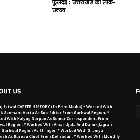
फूलदेई : उत्तराखंड का लोक-
उत्सव
OUT US
F
j Istwal CAREER HISTORY (in Print Media) * Worked With
ik Seemant Varta As Sub-Editor From Garhwal Region. *
ed With Kalyug Darpan As Senior Correspondent From
wal Region. * Worked With Amar Ujala And Dainik Jagran
 Garhwal Region As Stringer. * Worked With Gramya
esh As Bureau Chief From Dehradun. * Worked With Monthly