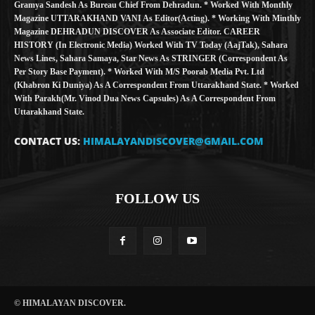
Gramya Sandesh As Bureau Chief From Dehradun. * Worked With Monthly
Magazine UTTARAKHAND VANI As Editor(Acting). * Working With Minthly
Magazine DEHRADUN DISCOVER As Associate Editor. CAREER
HISTORY (in Electronic Media) Worked With TV Today (AajTak), Sahara
News Lines, Sahara Samaya, Star News As STRINGER (Correspondent As
Per Story Base Payment). * Worked With M/S Poorab Media Pvt. Ltd
(Khabron Ki Duniya) As A Correspondent From Uttarakhand State. * Worked
With Parakh(Mr. Vinod Dua News Capsules) As A Correspondent From
Uttarakhand State.
CONTACT US:
HIMALAYANDISCOVER@GMAIL.COM
FOLLOW US
© HIMALAYAN DISCOVER.