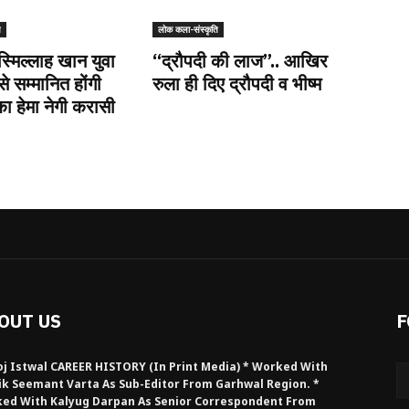
ि
लोक कला-संस्कृति
स्मिल्लाह खान युवा
“द्रौपदी की लाज”.. आखिर
से सम्मानित होंगी
रुला ही दिए द्रौपदी व भीष्म
 हेमा नेगी करासी
OUT US
F
j Istwal CAREER HISTORY (in Print Media) * Worked With
ik Seemant Varta As Sub-Editor From Garhwal Region. *
ed With Kalyug Darpan As Senior Correspondent From