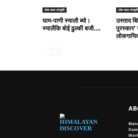
लोक कला-संस्कृति
लोक कला-संस्कृत
घाम-पाणी स्यालौ ब्यो।
उस्ताद बि
स्यालैकि बोई ढुल्की बजौ….
पुरस्कार’ 
लोकगायिका
AB
Mano
Dain
Work