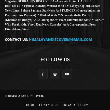
Magazine DEHRADUN DISCOVER As Associate Editor. CAREER
HISTORY (in Electronic Media) Worked With TV Today (AajTak), Sahara
News Lines, Sahara Samaya, Star News As STRINGER (Correspondent As
Per Story Base Payment). * Worked With M/S Poorab Media Pvt. Ltd
(Khabron Ki Duniya) As A Correspondent From Uttarakhand State. * Worked
With Parakh(Mr. Vinod Dua News Capsules) As A Correspondent From
Uttarakhand State.
CONTACT US:
HIMALAYANDISCOVER@GMAIL.COM
FOLLOW US
© HIMALAYAN DISCOVER.
HOME
CONTACT US
PRIVACY POLICY