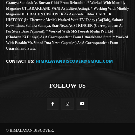
Gramya Sandesh As Bureau Chief From Dehradun. * Worked With Monthly
Magazine UTTARAKHAND VANI As Editor(Acting). * Working With Minthly
Magazine DEHRADUN DISCOVER As Associate Editor. CAREER
HISTORY (in Electronic Media) Worked With TV Today (AajTak), Sahara
News Lines, Sahara Samaya, Star News As STRINGER (Correspondent As
Per Story Base Payment). * Worked With M/S Poorab Media Pvt. Ltd
(Khabron Ki Duniya) As A Correspondent From Uttarakhand State. * Worked
With Parakh(Mr. Vinod Dua News Capsules) As A Correspondent From
Uttarakhand State.
CONTACT US:
HIMALAYANDISCOVER@GMAIL.COM
FOLLOW US
© HIMALAYAN DISCOVER.