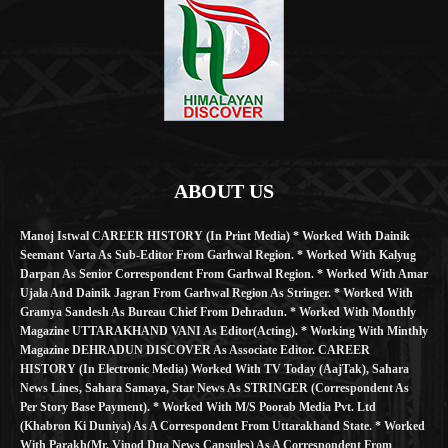
ABOUT US
Manoj Istwal CAREER HISTORY (in Print Media) * Worked With Dainik
Seemant Varta As Sub-Editor From Garhwal Region. * Worked With Kalyug
Darpan As Senior Correspondent From Garhwal Region. * Worked With Amar
Ujala And Dainik Jagran From Garhwal Region As Stringer. * Worked With
Gramya Sandesh As Bureau Chief From Dehradun. * Worked With Monthly
Magazine UTTARAKHAND VANI As Editor(Acting). * Working With Minthly
Magazine DEHRADUN DISCOVER As Associate Editor. CAREER
HISTORY (in Electronic Media) Worked With TV Today (AajTak), Sahara
News Lines, Sahara Samaya, Star News As STRINGER (Correspondent As
Per Story Base Payment). * Worked With M/S Poorab Media Pvt. Ltd
(Khabron Ki Duniya) As A Correspondent From Uttarakhand State. * Worked
With Parakh(Mr. Vinod Dua News Capsules) As A Correspondent From