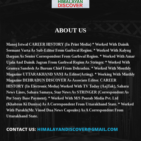
ABOUT US
Manoj Istwal CAREER HISTORY (in Print Media) * Worked With Dainik
Seemant Varta As Sub-Editor From Garhwal Region. * Worked With Kalyug
Darpan As Senior Correspondent From Garhwal Region. * Worked With Amar
Ujala And Dainik Jagran From Garhwal Region As Stringer. * Worked With
Gramya Sandesh As Bureau Chief From Dehradun. * Worked With Monthly
Magazine UTTARAKHAND VANI As Editor(Acting). * Working With Minthly
Magazine DEHRADUN DISCOVER As Associate Editor. CAREER
HISTORY (in Electronic Media) Worked With TV Today (AajTak), Sahara
News Lines, Sahara Samaya, Star News As STRINGER (Correspondent As
Per Story Base Payment). * Worked With M/S Poorab Media Pvt. Ltd
(Khabron Ki Duniya) As A Correspondent From Uttarakhand State. * Worked
With Parakh(Mr. Vinod Dua News Capsules) As A Correspondent From
Uttarakhand State.
CONTACT US:
HIMALAYANDISCOVER@GMAIL.COM