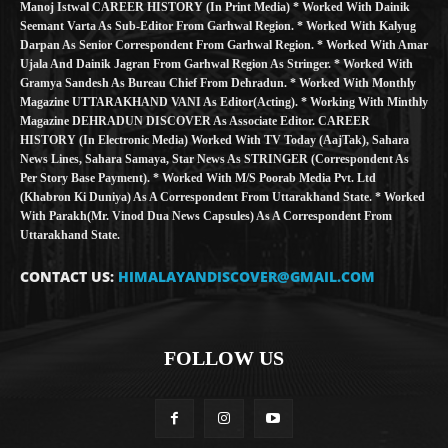
Manoj Istwal CAREER HISTORY (in Print Media) * Worked With Dainik
Seemant Varta As Sub-Editor From Garhwal Region. * Worked With Kalyug
Darpan As Senior Correspondent From Garhwal Region. * Worked With Amar
Ujala And Dainik Jagran From Garhwal Region As Stringer. * Worked With
Gramya Sandesh As Bureau Chief From Dehradun. * Worked With Monthly
Magazine UTTARAKHAND VANI As Editor(Acting). * Working With Minthly
Magazine DEHRADUN DISCOVER As Associate Editor. CAREER
HISTORY (in Electronic Media) Worked With TV Today (AajTak), Sahara
News Lines, Sahara Samaya, Star News As STRINGER (Correspondent As
Per Story Base Payment). * Worked With M/S Poorab Media Pvt. Ltd
(Khabron Ki Duniya) As A Correspondent From Uttarakhand State. * Worked
With Parakh(Mr. Vinod Dua News Capsules) As A Correspondent From
Uttarakhand State.
CONTACT US:
HIMALAYANDISCOVER@GMAIL.COM
FOLLOW US