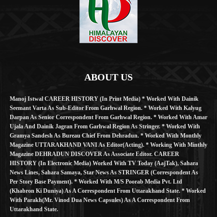
ABOUT US
Manoj Istwal CAREER HISTORY (in Print Media) * Worked With Dainik
Seemant Varta As Sub-Editor From Garhwal Region. * Worked With Kalyug
Darpan As Senior Correspondent From Garhwal Region. * Worked With Amar
Ujala And Dainik Jagran From Garhwal Region As Stringer. * Worked With
Gramya Sandesh As Bureau Chief From Dehradun. * Worked With Monthly
Magazine UTTARAKHAND VANI As Editor(Acting). * Working With Minthly
Magazine DEHRADUN DISCOVER As Associate Editor. CAREER
HISTORY (in Electronic Media) Worked With TV Today (AajTak), Sahara
News Lines, Sahara Samaya, Star News As STRINGER (Correspondent As
Per Story Base Payment). * Worked With M/S Poorab Media Pvt. Ltd
(Khabron Ki Duniya) As A Correspondent From Uttarakhand State. * Worked
With Parakh(Mr. Vinod Dua News Capsules) As A Correspondent From
Uttarakhand State.