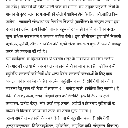
जा सके। किसानों की छोटी-छोटी जोत को शामिल कर संयुक्त सहकारी खेती के
माध्यम से वृहद स्तर पर फसलों की खेती में शामिल होने के लिए प्रोत्साहित किया
जायेगा। सहकारी संस्थाओं एवं निगमित निकायों (काॅर्पोरेट) के संयुक्त उद्यम द्वारा
उत्पाद का उचित मूल्य दिलाने, बाजार पहुंच में सक्षम होने व किसानों को फसल
मूल्य अधिक प्राप्त होने में कारगर साबित होगी। इस परियोजना द्वारा शीर्ष निकायों
यूसीएफ, यूसीबी, और नव निर्मित पीसीयू को संरचनात्मक व प्रभावी रूप से मजबूत
करने की व्यवस्था की गई है।
इस कार्यक्रम के क्रियान्वयन से पर्वतीय क्षेत्र के निवासियों को निम्न स्तरीय
रोजगार की तलाश में जबरन पलायन होने से रोका जा सकता है। डीपीआर में
बहुद्देशीय सहकारी समितियों और अन्य विशेष सहकारी संस्थाओं के लिए वृहद
आवंटन की सिफारिश की है। प्रत्येक बहुद्देशीय सहकारी समितियों की नवीन
संरचना हेतु पहल की दिशा में लगभग 3-4 करोड़ रूपये आवंटित किए जायेंगे। ई-
मंडी, शीत श्रृंखला, रसद, गोदामों द्वारा कनेक्टिविटी इत्यादि के साथ कृषि
उपकरण, खरीद केंद्र, सौर उर्जा बाड़ लगाने, आईटी व इंटरनेट सुविधाओं के
माध्यम से किसानों को उनकी उपज का उचित मूल्य मिलेगा ।
राज्य समेकित सहकारी विकास परियोजना में बहुद्देशीय सहकारी समितियों
(इन्फ्रास्ट्रक्चर, डिजिटाइजेशन, प्रोसेसिंग, सामूहिक कृषि, संग्रहण, विपणन)