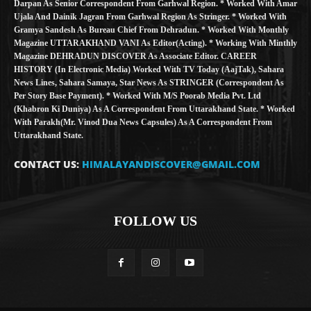
Darpan As Senior Correspondent From Garhwal Region. * Worked With Amar
Ujala And Dainik Jagran From Garhwal Region As Stringer. * Worked With
Gramya Sandesh As Bureau Chief From Dehradun. * Worked With Monthly
Magazine UTTARAKHAND VANI As Editor(Acting). * Working With Minthly
Magazine DEHRADUN DISCOVER As Associate Editor. CAREER
HISTORY (in Electronic Media) Worked With TV Today (AajTak), Sahara
News Lines, Sahara Samaya, Star News As STRINGER (Correspondent As
Per Story Base Payment). * Worked With M/S Poorab Media Pvt. Ltd
(Khabron Ki Duniya) As A Correspondent From Uttarakhand State. * Worked
With Parakh(Mr. Vinod Dua News Capsules) As A Correspondent From
Uttarakhand State.
CONTACT US:
HIMALAYANDISCOVER@GMAIL.COM
FOLLOW US